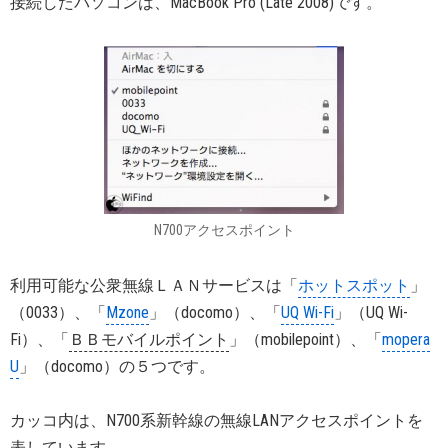
接続したパソコンは、MacBook Pro (Late 2008)です。
N700アクセスポイント
利用可能な公衆無線ＬＡＮサービスは「
ホットスポット
」
（0033）、「
Mzone
」（docomo）、「
UQ Wi-Fi
」（UQ Wi-
Fi）、「
ＢＢモバイルポイント
」（mobilepoint）、「
mopera
U
」（docomo）の５つです。
カッコ内は、N700系新幹線の無線LANアクセスポイントを
表しています。