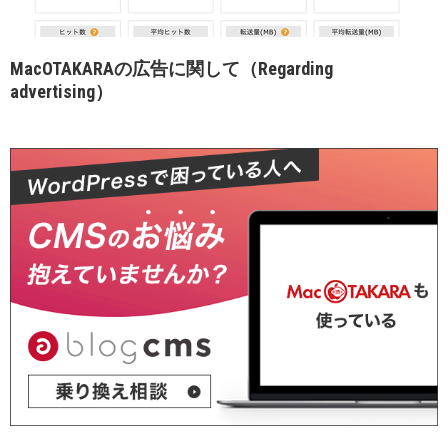
MacOTAKARAの広告に関して（Regarding
advertising）