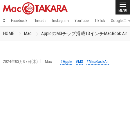
MENU
X
Facebook
Threads
Instagram
YouTube
TikTok
Google
HOME
Mac
AppleのM3チップ搭載13インチMacBook Air「Mac
2024年03月07日(木)
Mac
#Apple
#M3
#MacBookAir