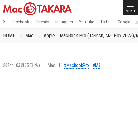
MENU
X
Facebook
Threads
Instagram
YouTube
TikTok
Google
HOME
Mac
Apple、MacBook Pro (14-inch, M
2024年03月05日(火)
Mac
#MacBookPro
#M3