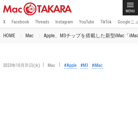
MENU
X
Facebook
Threads
Instagram
YouTube
TikTok
Google
HOME
Mac
Apple、M3チップを搭載した新型iMac「iMac (2
2023年10月31日(火)
Mac
#Apple
#M3
#iMac