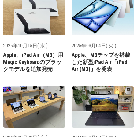
2025年10月15日( 水 )
2025年03月04日( 火 )
Apple、iPad Air（M3）用
Apple、M3チップを搭載
Magic Keyboardのブラッ
した新型iPad Air「iPad
クモデルを追加発売
Air (M3)」を発表