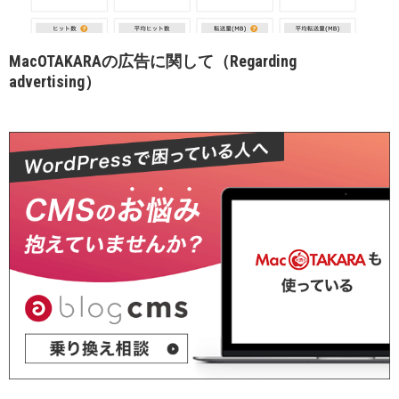
MacOTAKARAの広告に関して（Regarding
advertising）