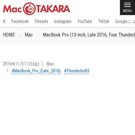
MENU
X
Facebook
Threads
Instagram
YouTube
TikTok
Google
HOME
Mac
MacBook Pro (13-inch, Late 2016, F
2016年11月11日(金)
Mac
#MacBook_Pro_(Late_2016)
#Thunderbolt3