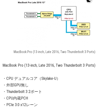
MacBook Pro (13-inch, Late 2016, Two Thunderbolt 3 Ports)
MacBook Pro (13-inch, Late 2016, Two Thunderbolt 3 Ports)
・CPU デュアルコア（Skylake-U）
・外部GPU無し
・Thunderbolt 3 2ポート
・CPU内蔵PCH
・PCIe 3.0 x12レーン