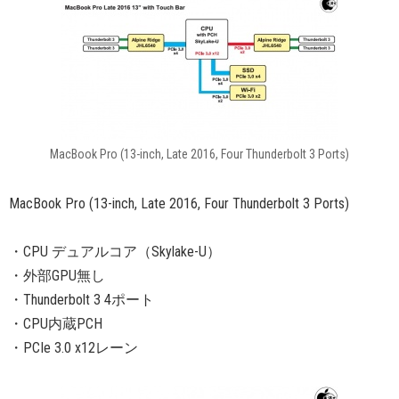
MacBook Pro (13-inch, Late 2016, Four Thunderbolt 3 Ports)
MacBook Pro (13-inch, Late 2016, Four Thunderbolt 3 Ports)
・CPU デュアルコア（Skylake-U）
・外部GPU無し
・Thunderbolt 3 4ポート
・CPU内蔵PCH
・PCIe 3.0 x12レーン