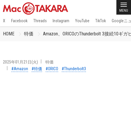
MENU
X
Facebook
Threads
Instagram
YouTube
TikTok
Google
HOME
特価
Amazon、ORICOのThunderbolt 3接
2025年01月21日(火)
特価
#Amazon
#特価
#ORICO
#Thunderbolt3