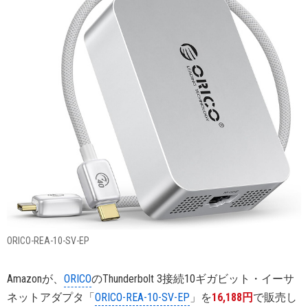
ORICO-REA-10-SV-EP
Amazonが、
ORICO
のThunderbolt 3接続10ギガビット・イーサ
ネットアダプタ「
ORICO-REA-10-SV-EP
」を
16,188円
で販売し