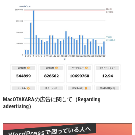
MacOTAKARAの広告に関して（Regarding
advertising）