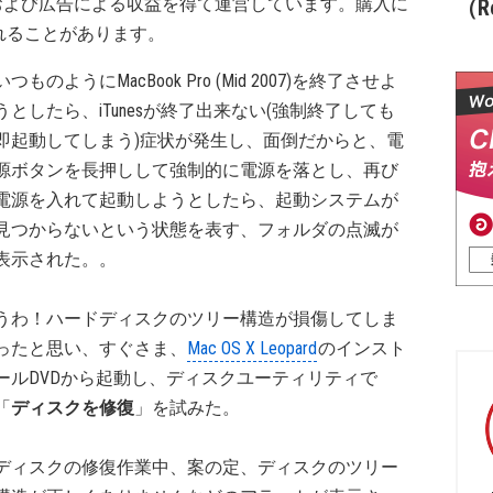
および広告による収益を得て運営しています。購入に
（Re
れることがあります。
いつものようにMacBook Pro (Mid 2007)を終了させよ
うとしたら、iTunesが終了出来ない(強制終了しても
即起動してしまう)症状が発生し、面倒だからと、電
源ボタンを長押しして強制的に電源を落とし、再び
電源を入れて起動しようとしたら、起動システムが
見つからないという状態を表す、フォルダの点滅が
表示された。。
うわ！ハードディスクのツリー構造が損傷してしま
ったと思い、すぐさま、
Mac OS X Leopard
のインスト
ールDVDから起動し、ディスクユーティリティで
「
ディスクを修復
」を試みた。
ディスクの修復作業中、案の定、ディスクのツリー