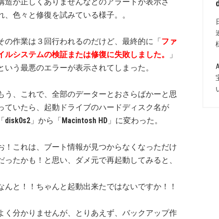
構造が正しくありませんなどのアラートが表示さ
れ、色々と修復を試みている様子。。
その作業は３回行われるのだけど、最終的に「
ファ
イルシステムの検証または修復に失敗しました。
」
という最悪のエラーが表示されてしまった。
もう、これで、全部のデーターとおさらばかーと思
っていたら、起動ドライブのハードディスク名が
「
disk0s2
」から「
Macintosh HD
」に変わった。
お！これは、ブート情報が見つからなくなっただけ
だったかも！と思い、ダメ元で再起動してみると、
なんと！！ちゃんと起動出来たではないですか！！
よく分かりませんが、とりあえず、バックアップ作