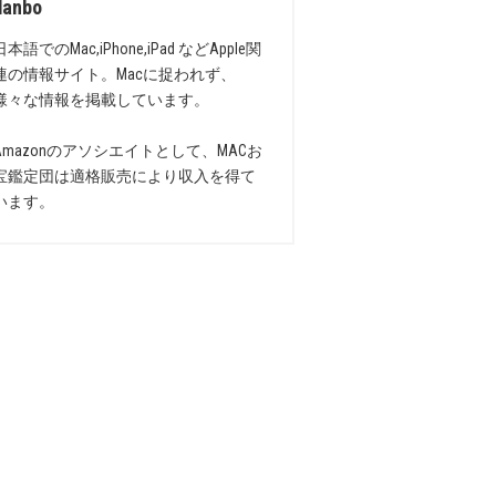
danbo
日本語でのMac,iPhone,iPad などApple関
連の情報サイト。Macに捉われず、
様々な情報を掲載しています。
Amazonのアソシエイトとして、MACお
宝鑑定団は適格販売により収入を得て
います。