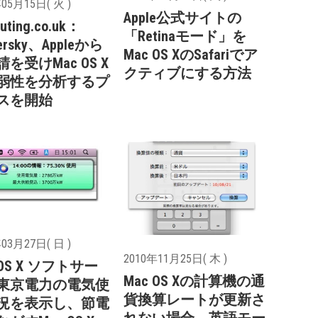
05月15日( 火 )
Apple公式サイトの
uting.co.uk：
「Retinaモード」を
ersky、Appleから
Mac OS XのSafariでア
を受けMac OS X
クティブにする方法
弱性を分析するプ
スを開始
03月27日( 日 )
2010年11月25日( 木 )
 OS X ソフトサー
Mac OS Xの計算機の通
東京電力の電気使
貨換算レートが更新さ
況を表示し、節電