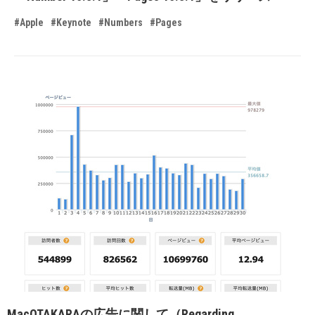
#Apple
#Keynote
#Numbers
#Pages
MacOTAKARAの広告に関して（Regarding