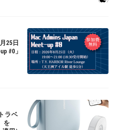
年8月25日
-up #0」
ートラベ
1」を