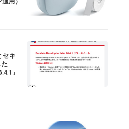
ン適用）
性とセキ
した
26.4.1」