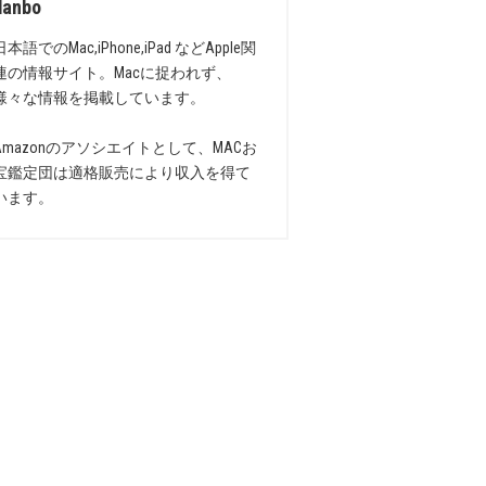
danbo
日本語でのMac,iPhone,iPad などApple関
連の情報サイト。Macに捉われず、
様々な情報を掲載しています。
Amazonのアソシエイトとして、MACお
宝鑑定団は適格販売により収入を得て
います。