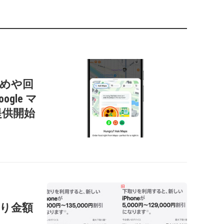
すすめや回
gle マ
提供開始
の下取り金額