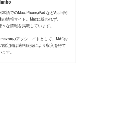
danbo
日本語でのMac,iPhone,iPad などApple関
連の情報サイト。Macに捉われず、
様々な情報を掲載しています。
Amazonのアソシエイトとして、MACお
宝鑑定団は適格販売により収入を得て
います。