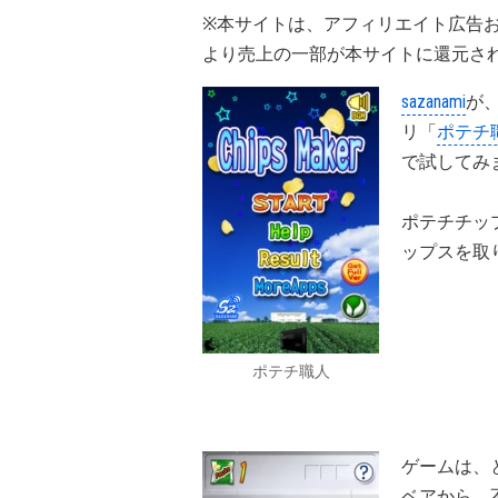
※本サイトは、アフィリエイト広告
より売上の一部が本サイトに還元さ
sazanami
が、
リ「
ポテチ
で試してみ
ポテチチッ
ップスを取
ポテチ職人
ゲームは、
ベアから、