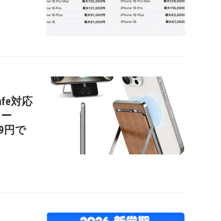
afe対応
リー
99円で