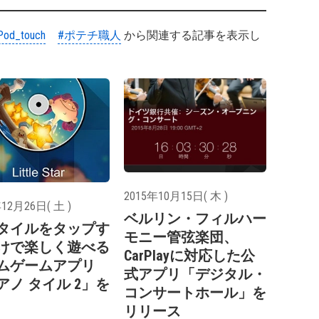
Pod_touch
#ポテチ職人
から関連する記事を表示し
2015年10月15日( 木 )
12月26日( 土 )
ベルリン・フィルハー
タイルをタップす
モニー管弦楽団、
けで楽しく遊べる
CarPlayに対応した公
ムゲームアプリ
式アプリ「デジタル・
アノ タイル 2」を
コンサートホール」を
リリース