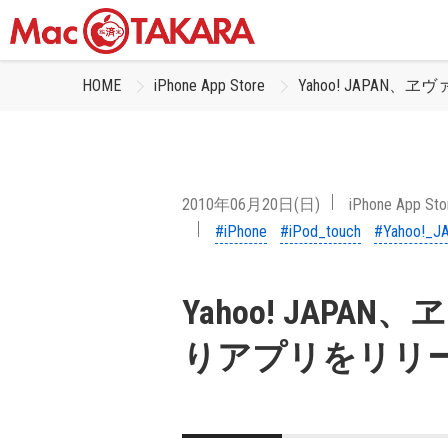
HOME
iPhone App Store
Yahoo! JAPA
2010年06月20日(日)
iPhone App Sto
#iPhone
#iPod_touch
#Yahoo!_J
Yahoo! JAP
りアプリをリリ