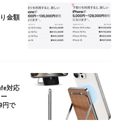
の下取り金額
afe対応
リー
99円で