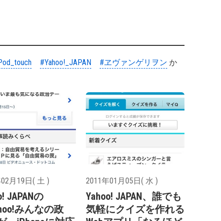
Pod_touch
#Yahoo!_JAPAN
#ヱヴァンゲリヲン
か
02月19日( 土 )
2011年01月05日( 水 )
o! JAPANの
Yahoo! JAPAN、誰でも
hoo!みんなの政
気軽にクイズを作れる