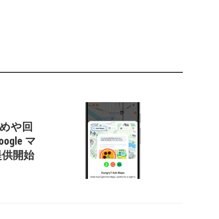
すすめや回
gle マ
提供開始