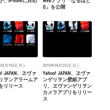
、iPhoneに対応
Webアプリ「なるほど
Q」を公開
05月10日( 月 )
2010年04月25日( 日 )
oo! JAPAN、ヱヴァ
Yahoo! JAPAN、ヱヴァ
リヲンアラームア
ンゲリヲン壁紙アプ
をリリース
リ、ヱヴァンゲリヲン
カメラアプリをリリー
ス