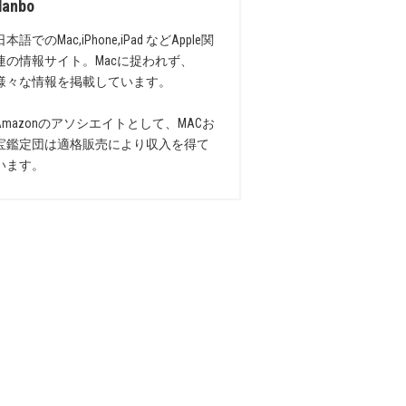
danbo
日本語でのMac,iPhone,iPad などApple関
連の情報サイト。Macに捉われず、
様々な情報を掲載しています。
Amazonのアソシエイトとして、MACお
宝鑑定団は適格販売により収入を得て
います。