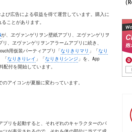
（Re
および広告による収益を得て運営しています。購入に
れることがあります。
N
が、ヱヴァンゲリヲン壁紙アプリ、ヱヴァンゲリヲ
プリ、ヱヴァンゲリヲンアラームアプリに続き、
Pod touch用仮装パーティアプリ「
なりきりマリ
」「
なり
」「
なりきりレイ
」「
なりきりシンジ
」を、App
て無料配付を開始しています。
でのアイコンが夏服に変わっています。
アプリを起動すると、それぞれのキャラクターのパ
ーツが表示されるので、それを体の部位に当てて成