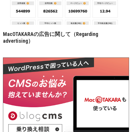
MacOTAKARAの広告に関して（Regarding
advertising）