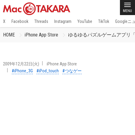
MENU
X
Facebook
Threads
Instagram
YouTube
TikTok
Google
HOME
iPhone App Store
ゆるゆるパズルゲームアプリ
2009年12月22日(火)
iPhone App Store
#iPhone_3G
#iPod_touch
#つなゲー