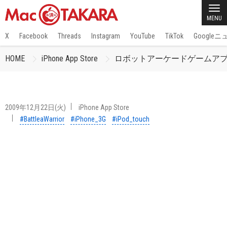
MENU
X
Facebook
Threads
Instagram
YouTube
TikTok
Google
HOME
iPhone App Store
ロボットアーケードゲームアプリ「Ba
2009年12月22日(火)
iPhone App Store
#BattleaWarrior
#iPhone_3G
#iPod_touch