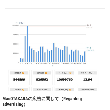
MacOTAKARAの広告に関して（Regarding
advertising）