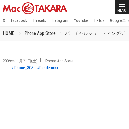
MENU
X
Facebook
Threads
Instagram
YouTube
TikTok
Google
HOME
iPhone App Store
バーチャルシューティングゲームア
2009年11月21日(土)
iPhone App Store
#iPhone_3GS
#Pandemica