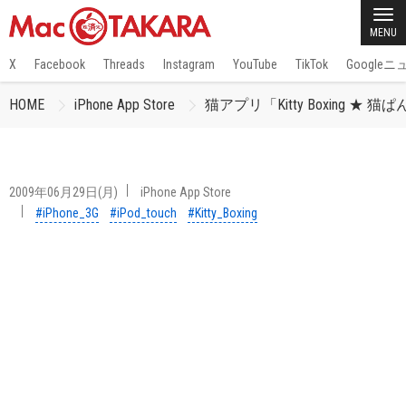
MENU
X
Facebook
Threads
Instagram
YouTube
TikTok
Google
HOME
iPhone App Store
猫アプリ「Kitty Boxing ★ 
2009年06月29日(月)
iPhone App Store
#iPhone_3G
#iPod_touch
#Kitty_Boxing