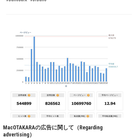
MacOTAKARAの広告に関して（Regarding
advertising）