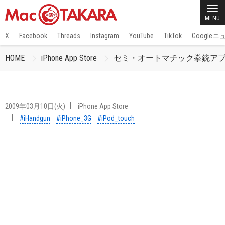
MENU
X
Facebook
Threads
Instagram
YouTube
TikTok
Google
HOME
iPhone App Store
セミ・オートマチック拳銃アプリ「
2009年03月10日(火)
iPhone App Store
#iHandgun
#iPhone_3G
#iPod_touch