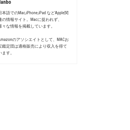
danbo
日本語でのMac,iPhone,iPad などApple関
連の情報サイト。Macに捉われず、
様々な情報を掲載しています。
Amazonのアソシエイトとして、MACお
宝鑑定団は適格販売により収入を得て
います。