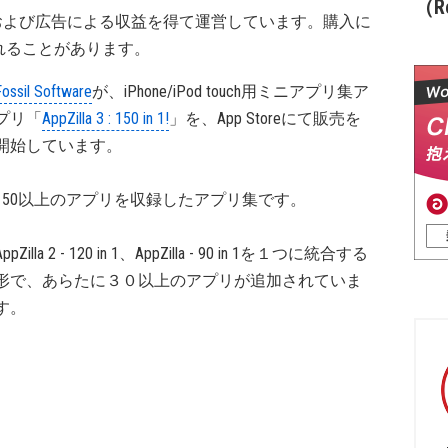
（Re
および広告による収益を得て運営しています。購入に
れることがあります。
Fossil Software
が、iPhone/iPod touch用ミニアプリ集ア
プリ「
AppZilla 3 : 150 in 1!
」を、App Storeにて販売を
開始しています。
150以上のアプリを収録したアプリ集です。
AppZilla 2 - 120 in 1、AppZilla - 90 in 1を１つに統合する
形で、あらたに３０以上のアプリが追加されていま
す。