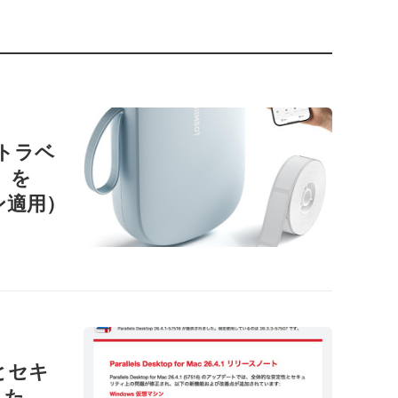
ートラベ
1」を
ン適用）
性とセキ
した