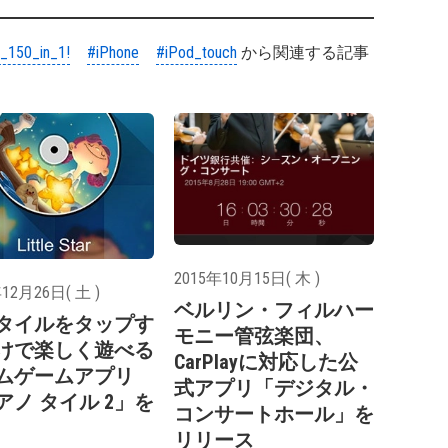
:_150_in_1!
#iPhone
#iPod_touch
から関連する記事
2015年10月15日( 木 )
12月26日( 土 )
ベルリン・フィルハー
タイルをタップす
モニー管弦楽団、
けで楽しく遊べる
CarPlayに対応した公
ムゲームアプリ
式アプリ「デジタル・
アノ タイル 2」を
コンサートホール」を
リリース