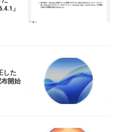
26.4.1」
正した
」を配布開始