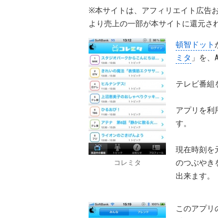
※本サイトは、アフィリエイト広告
より売上の一部が本サイトに還元さ
頓智ドット
ミタ
」を、A
テレビ番組
アプリを利用
す。
現在時刻を
のつぶやき
コレミタ
出来ます。
このアプリ