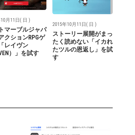
10月11日( 日 )
2015年10月11日( 日 )
トマーブルジャパ
ストーリー展開がまっ
アクションRPGゲ
たく読めない「イカれ
「レイヴン
たツルの恩返し」を試
AVEN）」を試す
す