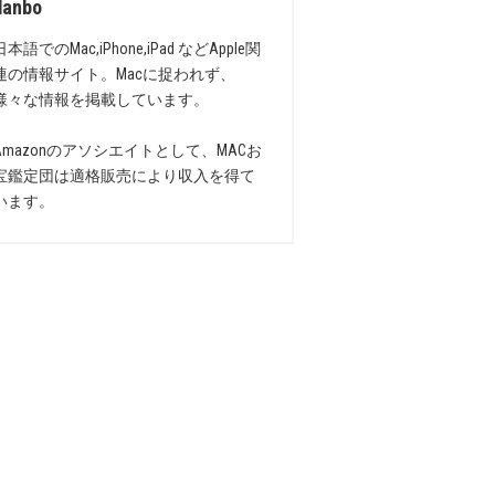
danbo
日本語でのMac,iPhone,iPad などApple関
連の情報サイト。Macに捉われず、
様々な情報を掲載しています。
Amazonのアソシエイトとして、MACお
宝鑑定団は適格販売により収入を得て
います。