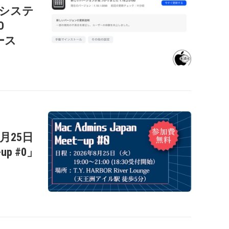
c用システ
O
リース
年8月25日
-up #0」