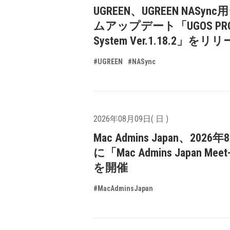
UGREEN、UGREEN NASyn
ムアップデート「UGOS PR
System Ver.1.18.2」をリ
#UGREEN
#NASync
2026年08月09日( 日 )
Mac Admins Japan、2026
に「Mac Admins Japan Meet
を開催
#MacAdminsJapan