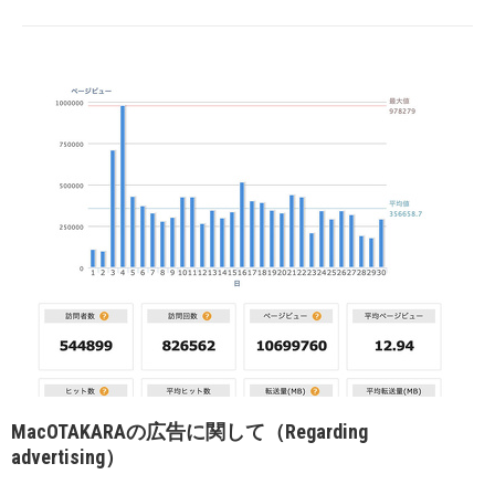
MacOTAKARAの広告に関して（Regarding
advertising）