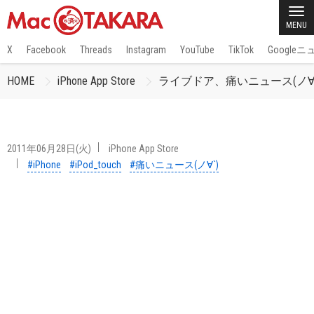
MENU
X
Facebook
Threads
Instagram
YouTube
TikTok
Google
HOME
iPhone App Store
ライブドア、痛いニュース(ノ∀
2011年06月28日(火)
iPhone App Store
#iPhone
#iPod_touch
#痛いニュース(ノ∀`)