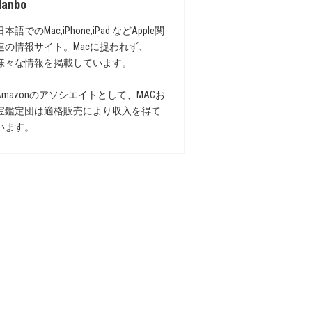
danbo
日本語でのMac,iPhone,iPad などApple関
連の情報サイト。Macに捉われず、
様々な情報を掲載しています。
Amazonのアソシエイトとして、MACお
宝鑑定団は適格販売により収入を得て
います。