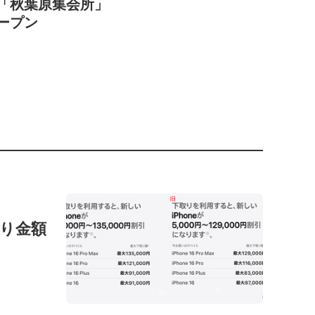
「秋葉原集会所」
ープン
の下取り金額