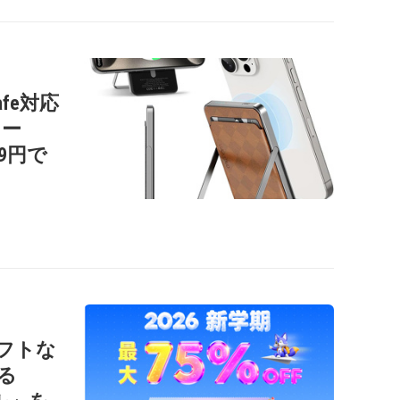
afe対応
リー
99円で
ソフトな
る