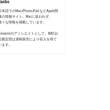
danbo
日本語でのMac,iPhone,iPad などApple関
連の情報サイト。Macに捉われず、
様々な情報を掲載しています。
Amazonのアソシエイトとして、MACお
宝鑑定団は適格販売により収入を得て
います。