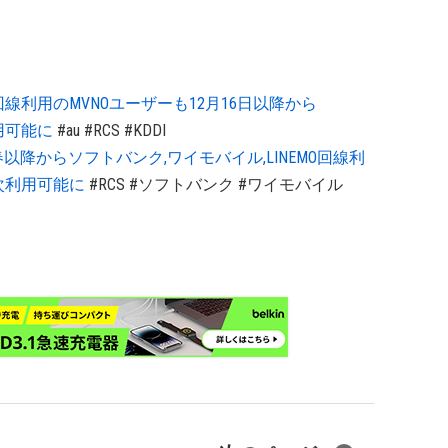
びau回線利用のMVNOユーザーも12月16日以降から
利用可能に
#au
#RCS
#KDDI
春以降からソフトバンク,ワイモバイル,LINEMO回線利
順次利用可能に
#RCS
#ソフトバンク
#ワイモバイル