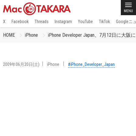
MENU
X
Facebook
Threads
Instagram
YouTube
TikTok
Google
HOME
iPhone
iPhone Developer Japan、7月12
2009年06月20日(土)
iPhone
#iPhone_Developer_Japan