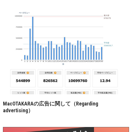
MacOTAKARAの広告に関して（Regarding
advertising）