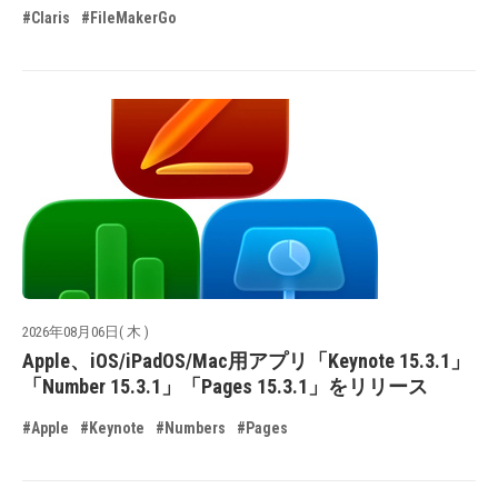
#Claris
#FileMakerGo
2026年08月06日( 木 )
Apple、iOS/iPadOS/Mac用アプリ「Keynote 15.3.1」
「Number 15.3.1」「Pages 15.3.1」をリリース
#Apple
#Keynote
#Numbers
#Pages