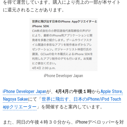
を得て運営しています。購入により売上の一部が本サイト
に還元されることがあります。
iPhone Developer Japan
iPhone Developer Japan
が、
4月4月
の
午後１時
から
Apple Store,
Nagoya Sakae
にて「
世界に飛出す、日本のiPhone/iPod Touch
appクリエーター
」を開催すると案内しています。
また、同日の午後４時３０分から、iPhoneデベロッパーを対