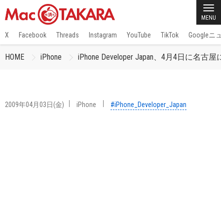
MENU
X
Facebook
Threads
Instagram
YouTube
TikTok
Google
HOME
iPhone
iPhone Developer Japan、4月4日
2009年04月03日(金)
iPhone
#iPhone_Developer_Japan