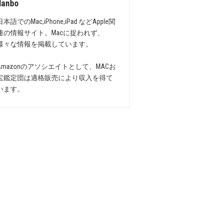
danbo
日本語でのMac,iPhone,iPad などApple関
連の情報サイト。Macに捉われず、
様々な情報を掲載しています。
Amazonのアソシエイトとして、MACお
宝鑑定団は適格販売により収入を得て
います。