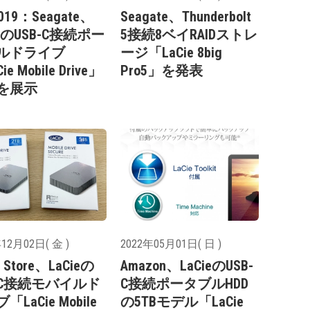
019：Seagate、
Seagate、Thunderbolt
ieのUSB-C接続ポー
5接続8ベイRAIDストレ
ルドライブ
ージ「LaCie 8big
ie Mobile Drive」
Pro5」を発表
を展示
12月02日( 金 )
2022年05月01日( 日 )
e Store、LaCieの
Amazon、LaCieのUSB-
B-C接続モバイルド
C接続ポータブルHDD
「LaCie Mobile
の5TBモデル「LaCie