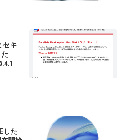
性とセキ
した
26.4.1」
正した