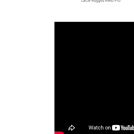
LaCie Rugged RAID Pro