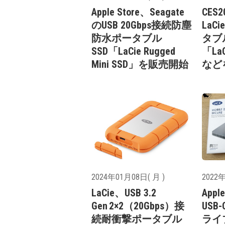
Apple Store、Seagate
CES2
のUSB 20Gbps接続防塵
LaC
防水ポータブル
タブ
SSD「LaCie Rugged
「LaC
Mini SSD」を販売開始
など
2024年01月08日( 月 )
2022年
LaCie、USB 3.2
Appl
Gen 2×2（20Gbps）接
US
続耐衝撃ポータブル
ライブ