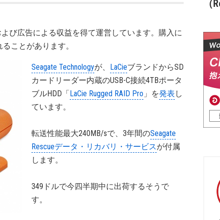
（Re
および広告による収益を得て運営しています。購入に
れることがあります。
Seagate Technology
が、
LaCie
ブランドからSD
カードリーダー内蔵のUSB-C接続4TBポータ
ブルHDD「
LaCie Rugged RAID Pro
」を
発表
し
ています。
転送性能最大240MB/sで、3年間の
Seagate
Rescueデータ・リカバリ・サービス
が付属
します。
349ドルで今四半期中に出荷するそうで
す。