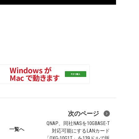
次のページ
QNAP、同社NASを10GBASE-T
一覧へ
対応可能にするLANカード
「QXG-10G1T」を139ドルで販