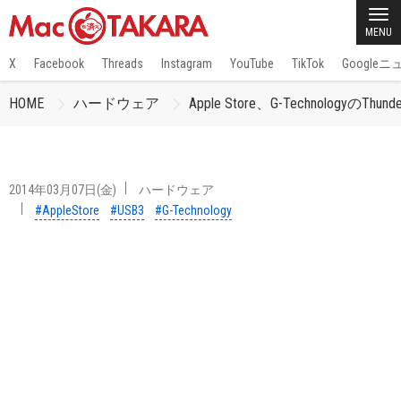
MENU
X
Facebook
Threads
Instagram
YouTube
TikTok
Google
HOME
ハードウェア
Apple Store、G-TechnologyのThu
2014年03月07日(金)
ハードウェア
#AppleStore
#USB3
#G-Technology