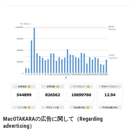
MacOTAKARAの広告に関して（Regarding
advertising）