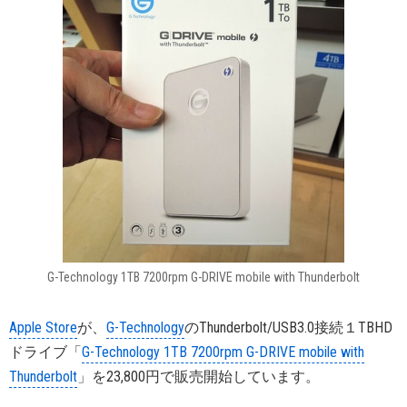
G-Technology 1TB 7200rpm G-DRIVE mobile with Thunderbolt
Apple Store
が、
G-Technology
のThunderbolt/USB3.0接続１TBHD
ドライブ「
G-Technology 1TB 7200rpm G-DRIVE mobile with
Thunderbolt
」を23,800円で販売開始しています。