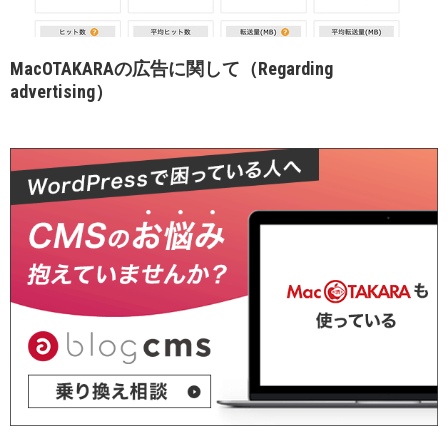
MacOTAKARAの広告に関して（Regarding
advertising）