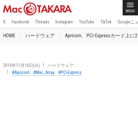
MENU
X
Facebook
Threads
Instagram
YouTube
TikTok
Google
HOME
ハードウェア
Apricorn、PCI-Expressカー
2010年11月16日(火)
ハードウェア
#Apricorn
#Mac_Array
#PCI-Express