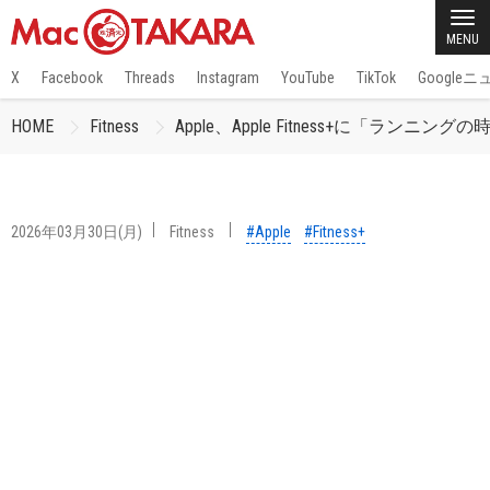
MENU
X
Facebook
Threads
Instagram
YouTube
TikTok
Google
HOME
Fitness
Apple、Apple Fitness+に「ランニ
2026年03月30日(月)
Fitness
#Apple
#Fitness+