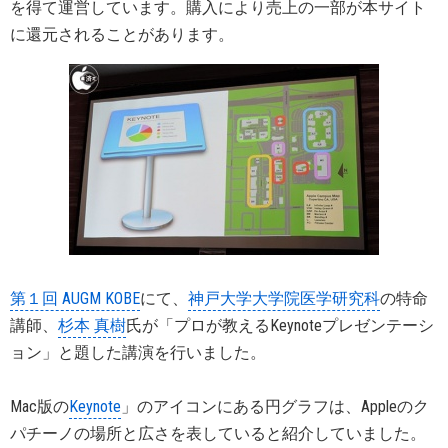
を得て運営しています。購入により売上の一部が本サイト
に還元されることがあります。
第１回 AUGM KOBE
にて、
神戸大学大学院医学研究科
の特命
講師、
杉本 真樹
氏が「プロが教えるKeynoteプレゼンテーシ
ョン」と題した講演を行いました。
Mac版の
Keynote
」のアイコンにある円グラフは、Appleのク
パチーノの場所と広さを表していると紹介していました。