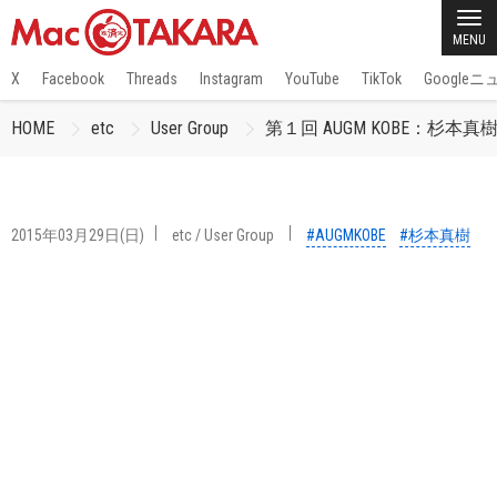
MENU
X
Facebook
Threads
Instagram
YouTube
TikTok
Google
HOME
etc
User Group
第１回 AUGM KOBE：杉本
2015年03月29日(日)
etc
/
User Group
#AUGMKOBE
#杉本真樹