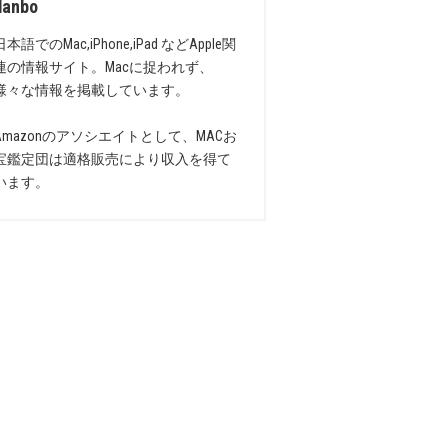
danbo
日本語でのMac,iPhone,iPad などApple関
連の情報サイト。Macに捉われず、
様々な情報を掲載しています。
Amazonのアソシエイトとして、MACお
宝鑑定団は適格販売により収入を得て
います。