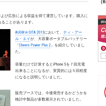
（Re
および広告による収益を得て運営しています。購入に
れることがあります。
AUGM in OITA 2013
において、
ティ・アー
ル・エイ
が、大容量ポータブルバッテリー
「
Cheero Power Plus 2
」を紹介していまし
た。
容量だけで計算するとiPhone 5を７回充電
出来ることになるが、実質的には５回程度
になると説明していました。
販売ブースでは、今後発売するかどうかを
検討中製品が多数展示されていました。