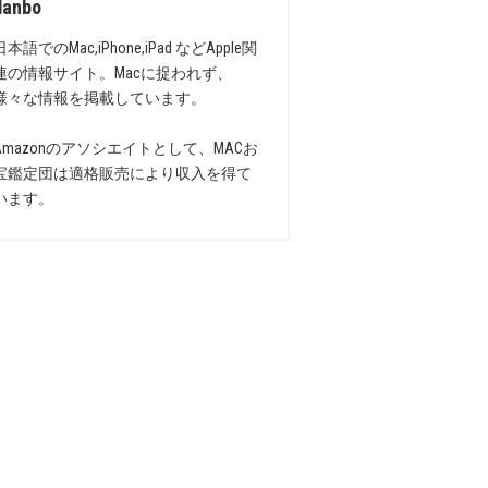
danbo
日本語でのMac,iPhone,iPad などApple関
連の情報サイト。Macに捉われず、
様々な情報を掲載しています。
Amazonのアソシエイトとして、MACお
宝鑑定団は適格販売により収入を得て
います。