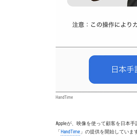
HandTime
Appleが、映像を使って顧客を日本手話 
「
HandTime
」の提供を開始していま