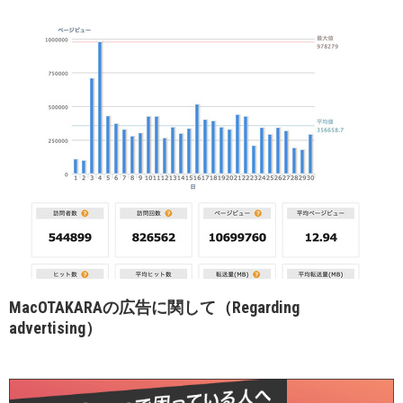
MacOTAKARAの広告に関して（Regarding
advertising）