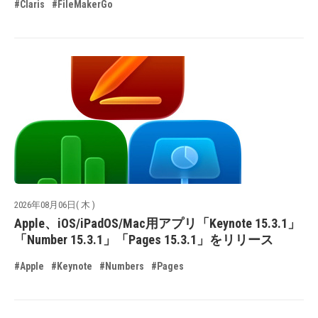
#Claris
#FileMakerGo
2026年08月06日( 木 )
Apple、iOS/iPadOS/Mac用アプリ「Keynote 15.3.1」
「Number 15.3.1」「Pages 15.3.1」をリリース
#Apple
#Keynote
#Numbers
#Pages