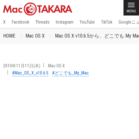
MENU
X
Facebook
Threads
Instagram
YouTube
TikTok
Google
HOME
Mac OS X
Mac OS X v10.6.5から、どこでも
2010年11月11日(木)
Mac OS X
#Mac_OS_X_v10.6.5
#どこでも_My_Mac