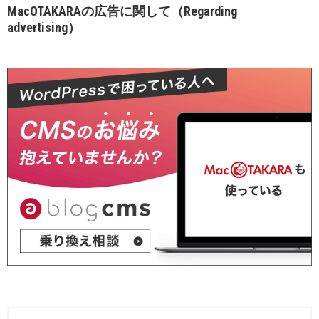
MacOTAKARAの広告に関して（Regarding
advertising）