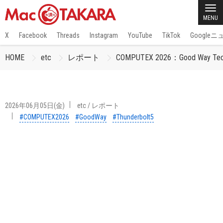
MENU
X
Facebook
Threads
Instagram
YouTube
TikTok
Google
HOME
etc
レポート
COMPUTEX 2026：Good Wa
2026年06月05日(金)
etc
/
レポート
#COMPUTEX2026
#GoodWay
#Thunderbolt5