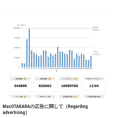
MacOTAKARAの広告に関して（Regarding
advertising）