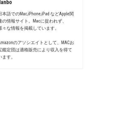
danbo
日本語でのMac,iPhone,iPad などApple関
連の情報サイト。Macに捉われず、
様々な情報を掲載しています。
Amazonのアソシエイトとして、MACお
宝鑑定団は適格販売により収入を得て
います。