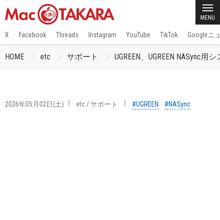
MENU
X
Facebook
Threads
Instagram
YouTube
TikTok
Google
HOME
etc
サポート
UGREEN、UGREEN NASync
2026年05月02日(土)
etc
/
サポート
#UGREEN
#NASync