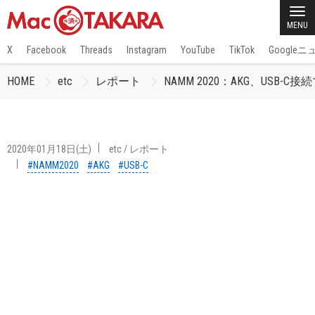
MENU
X
Facebook
Threads
Instagram
YouTube
TikTok
Google
HOME
etc
レポート
NAMM 2020：AKG、USB-
2020年01月18日(土)
etc
/
レポート
#NAMM2020
#AKG
#USB-C