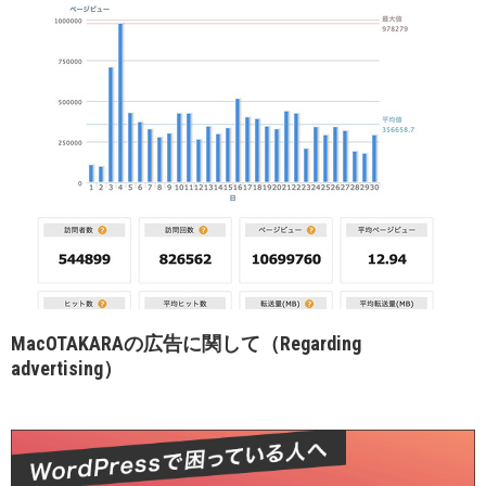
MacOTAKARAの広告に関して（Regarding
advertising）