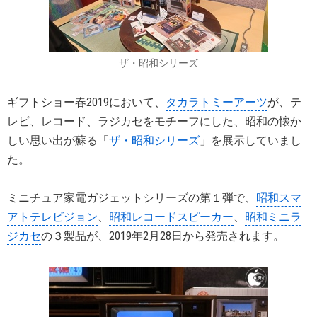
ザ・昭和シリーズ
ギフトショー春2019において、
タカラトミーアーツ
が、テ
レビ、レコード、ラジカセをモチーフにした、昭和の懐か
しい思い出が蘇る「
ザ・昭和シリーズ
」を展示していまし
た。
ミニチュア家電ガジェットシリーズの第１弾で、
昭和スマ
アトテレビジョン
、
昭和レコードスピーカー
、
昭和ミニラ
ジカセ
の３製品が、2019年2月28日から発売されます。