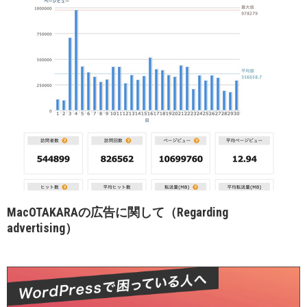
MacOTAKARAの広告に関して（Regarding
advertising）