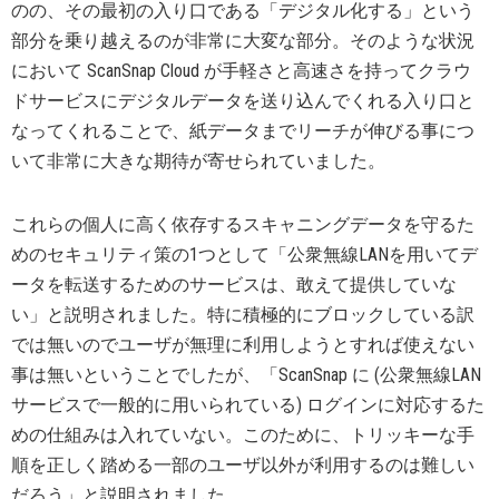
のの、その最初の入り口である「デジタル化する」という
部分を乗り越えるのが非常に大変な部分。そのような状況
において ScanSnap Cloud が手軽さと高速さを持ってクラウ
ドサービスにデジタルデータを送り込んでくれる入り口と
なってくれることで、紙データまでリーチが伸びる事につ
いて非常に大きな期待が寄せられていました。
これらの個人に高く依存するスキャニングデータを守るた
めのセキュリティ策の1つとして「公衆無線LANを用いてデ
ータを転送するためのサービスは、敢えて提供していな
い」と説明されました。特に積極的にブロックしている訳
では無いのでユーザが無理に利用しようとすれば使えない
事は無いということでしたが、「ScanSnap に (公衆無線LAN
サービスで一般的に用いられている) ログインに対応するた
めの仕組みは入れていない。このために、トリッキーな手
順を正しく踏める一部のユーザ以外が利用するのは難しい
だろう」と説明されました。