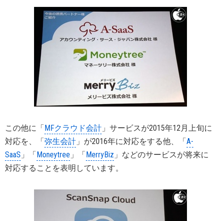
この他に「
MFクラウド会計
」サービスが2015年12月上旬に
対応を、「
弥生会計
」が2016年に対応をする他、「
A-
SaaS
」「
Moneytree
」「
MerryBiz
」などのサービスが将来に
対応することを表明しています。