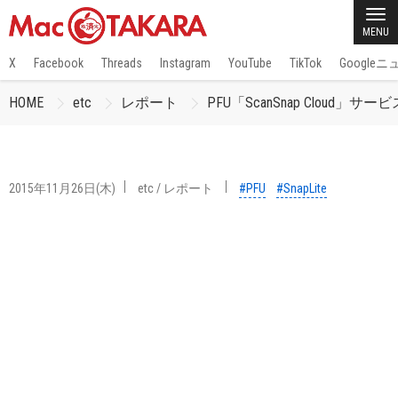
MENU
X
Facebook
Threads
Instagram
YouTube
TikTok
Google
HOME
etc
レポート
PFU「ScanSnap Cloud
2015年11月26日(木)
etc
/
レポート
#PFU
#SnapLite