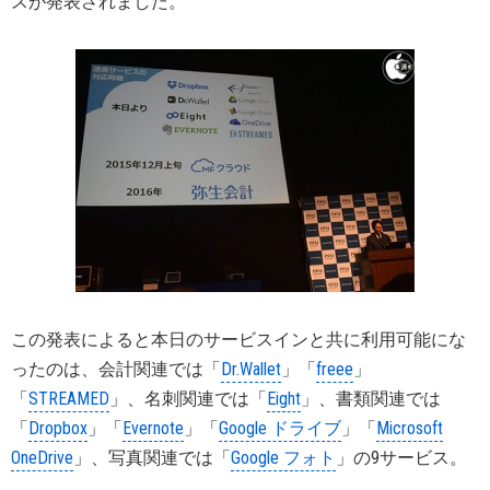
スが発表されました。
この発表によると本日のサービスインと共に利用可能にな
ったのは、会計関連では「
Dr.Wallet
」「
freee
」
「
STREAMED
」、名刺関連では「
Eight
」、書類関連では
「
Dropbox
」「
Evernote
」「
Google ドライブ
」「
Microsoft
OneDrive
」、写真関連では「
Google フォト
」の9サービス。