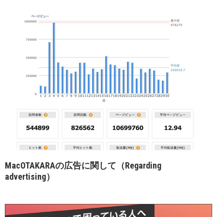
MacOTAKARAの広告に関して（Regarding
advertising）