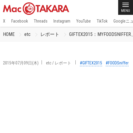
MENU
X
Facebook
Threads
Instagram
YouTube
TikTok
Google
HOME
etc
レポート
GIFTEX2015：MYFOODS
2015年07月09日(木)
etc
/
レポート
#GIFTEX2015
#FOODSniffer