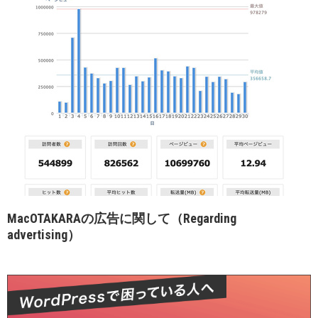
MacOTAKARAの広告に関して（Regarding
advertising）