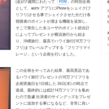
(金)の1週間にわたって「
PON!
」の特別企画
として、wiztv アプリにiPhoneをシェイク(フ
リフリ)させる事でシェイクさせた分だけ各
視聴者のポイントが溜まる機能を追加し、
そこで発生した全ユーザのポイント総合計
によってプレゼントが横浜旅行から始ま
り、沖縄旅行、最高でハワイ旅行(10万フリ
フリ)までレベルアップする「フリフリマイ
レージ」という企画を行いました。
この企画をやってみた結果、最高景品であ
るハワイ旅行プレゼントの10万フリフリを
企画実施日を1日残した 26日(木) の時点で
達成、最終的には総計14万フリフリを集め
たので急遽 出演者のサイングッズをプレゼ
ントに追加する事になるなど、非常に良い