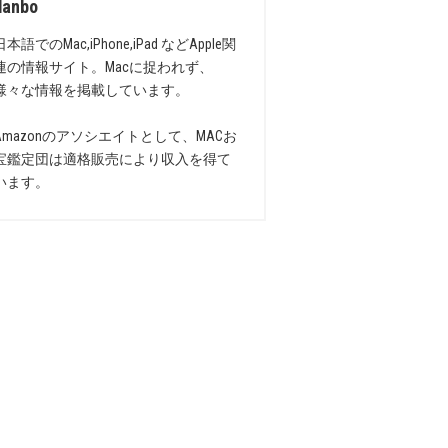
danbo
日本語でのMac,iPhone,iPad などApple関
連の情報サイト。Macに捉われず、
様々な情報を掲載しています。
Amazonのアソシエイトとして、MACお
宝鑑定団は適格販売により収入を得て
います。