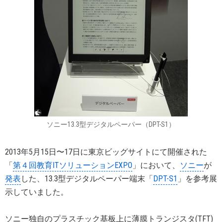
ソニー13.3型デジタルペーパー（DPT-S1）
2013年5月15日〜17日に東京ビッグサイトにて開催された
「
第４回教育ITソリューションEXPO
」において、
ソニー
が
発表
した、13.3型デジタルペーパー端末「
DPT-S1
」を参考展
示していました。
ソニー独自のプラスチック基板上に薄膜トランジスタ(TFT)