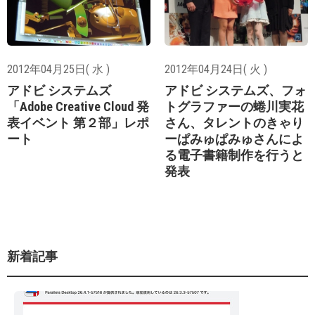
2012年04月25日( 水 )
2012年04月24日( 火 )
アドビ システムズ
アドビ システムズ、フォ
「Adobe Creative Cloud 発
トグラファーの蜷川実花
表イベント 第２部」レポ
さん、タレントのきゃり
ート
ーぱみゅぱみゅさんによ
る電子書籍制作を行うと
発表
新着記事