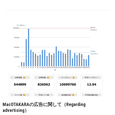
MacOTAKARAの広告に関して（Regarding
advertising）