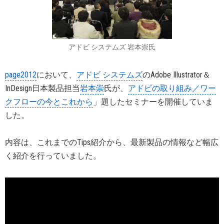
アドビ システムズ 岩本崇氏
page2012
において、
アドビ システムズ
のAdobe Illustrator＆
InDesign日本製品担当
岩本崇
氏が、
アドビの取り組み／ワー
クフローの今とこれから
」題したセミナーを開催していま
した。
内容は、これまでのTips紹介から、最新製品の情報など幅広
く紹介を行っていました。