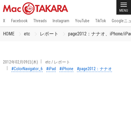
MENU
X
Facebook
Threads
Instagram
YouTube
TikTok
Google
HOME
etc
レポート
page2012：ナナオ、iPho
2012年02月09日(木)
etc
/
レポート
#ColorNavigator_6
#iPad
#iPhone
#page2012：ナナオ