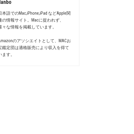
danbo
日本語でのMac,iPhone,iPad などApple関
連の情報サイト。Macに捉われず、
様々な情報を掲載しています。
Amazonのアソシエイトとして、MACお
宝鑑定団は適格販売により収入を得て
います。