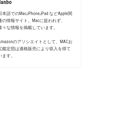
danbo
日本語でのMac,iPhone,iPad などApple関
連の情報サイト。Macに捉われず、
様々な情報を掲載しています。
Amazonのアソシエイトとして、MACお
宝鑑定団は適格販売により収入を得て
います。