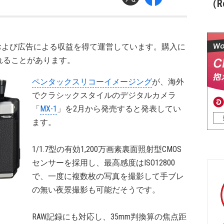
（Re
および広告による収益を得て運営しています。購入に
れることがあります。
ペンタックスリコーイメージング
が、海外
でクラシックスタイルのデジタルカメラ
「
MX-1
」を2月から発売すると発表してい
ます。
1/1.7型の有効1,200万画素裏面照射型CMOS
センサーを採用し、最高感度はISO12800
で、一度に複数枚の写真を撮影して手ブレ
の無い夜景撮影も可能だそうです。
RAW記録にも対応し、35mm判換算の焦点距