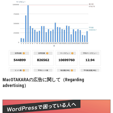
MacOTAKARAの広告に関して（Regarding
advertising）