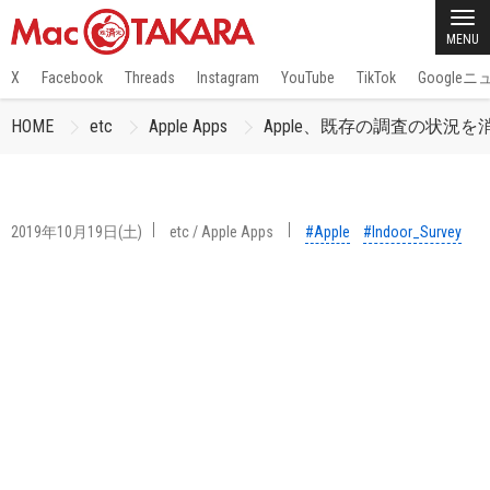
MENU
X
Facebook
Threads
Instagram
YouTube
TikTok
Google
HOME
etc
Apple Apps
Apple、既存の調査の状況を消
2019年10月19日(土)
etc
/
Apple Apps
#Apple
#Indoor_Survey