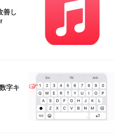
改善し
r
に数字キ