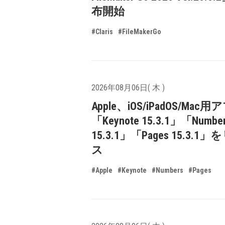
布開始
#Claris
#FileMakerGo
2026年08月06日( 木 )
Apple、iOS/iPadOS/Mac
「Keynote 15.3.1」「Numbe
15.3.1」「Pages 15.3.1
ス
#Apple
#Keynote
#Numbers
#Pages