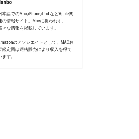
danbo
日本語でのMac,iPhone,iPad などApple関
連の情報サイト。Macに捉われず、
様々な情報を掲載しています。
Amazonのアソシエイトとして、MACお
宝鑑定団は適格販売により収入を得て
います。