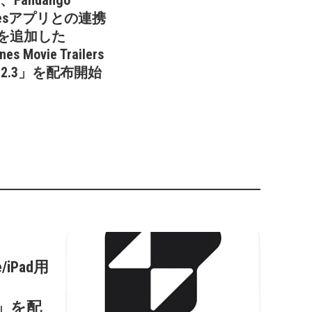
e、Fandango
iesアプリとの連携
を追加した
es Movie Trailers
.1.2.3」を配布開始
/iPad用
s
0.2」を配