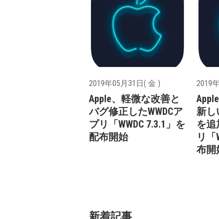
2019年05月31日( 金 )
2019年
Apple、軽微な改善と
App
バグ修正したWWDCア
新し
プリ「WWDC 7.3.1」を
を追
配布開始
リ「W
布開
新着記事