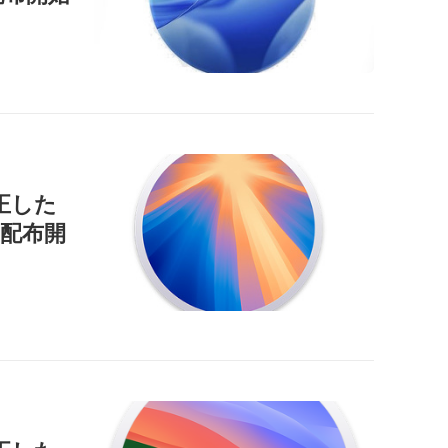
正した
9」を配布開