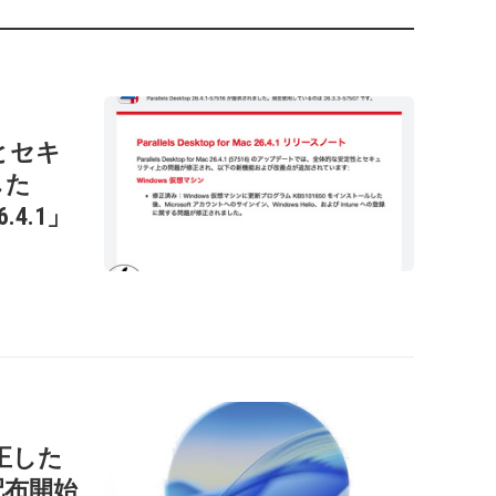
性とセキ
した
26.4.1」
正した
」を配布開始