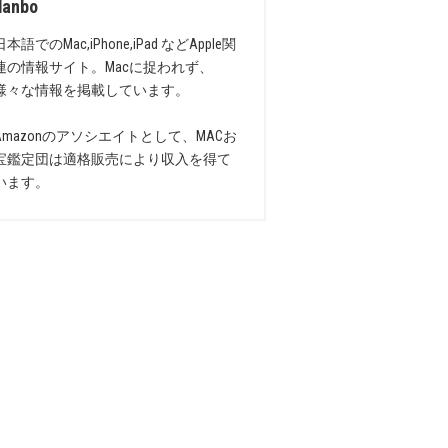
danbo
日本語でのMac,iPhone,iPad などApple関
連の情報サイト。Macに捉われず、
様々な情報を掲載しています。
Amazonのアソシエイトとして、MACお
宝鑑定団は適格販売により収入を得て
います。