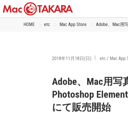
HOME
etc
Mac App Store
Adobe、Mac用写
2018年11月18日(日)
etc
/
Mac App 
Adobe、Mac用
Photoshop Eleme
にて販売開始