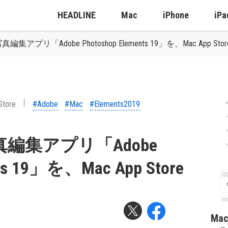
HEADLINE
Mac
iPhone
iPa
真編集アプリ「Adobe Photoshop Elements 19」を、Mac App 
Store
#Adobe
#Mac
#Elements2019
写真編集アプリ「Adobe
nts 19」を、Mac App Store
Ma