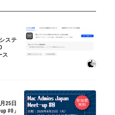
c用システ
O
リース
年8月25日
-up #0」