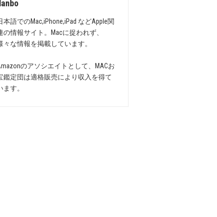
danbo
日本語でのMac,iPhone,iPad などApple関
連の情報サイト。Macに捉われず、
様々な情報を掲載しています。
Amazonのアソシエイトとして、MACお
宝鑑定団は適格販売により収入を得て
います。