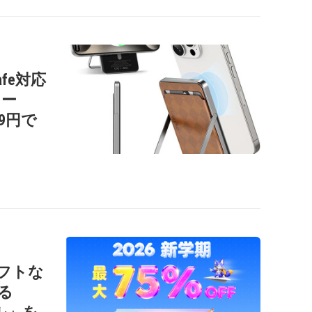
afe対応
リー
99円で
ソフトな
る