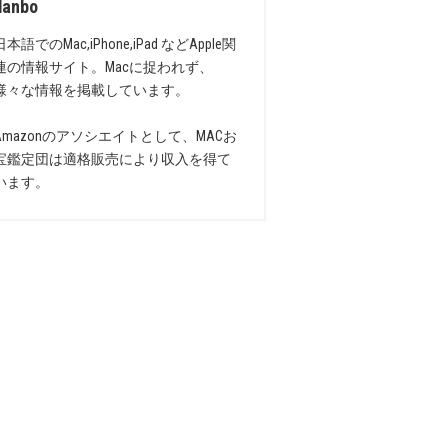
danbo
日本語でのMac,iPhone,iPad などApple関
連の情報サイト。Macに捉われず、
様々な情報を掲載しています。
Amazonのアソシエイトとして、MACお
宝鑑定団は適格販売により収入を得て
います。