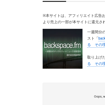
※本サイトは、アフィリエイト広告
より売上の一部が本サイトに還元さ
一週間分
スト「
ba
る その理
取り上げ
る その理