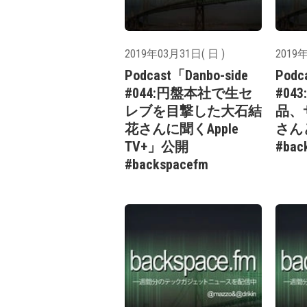
2019年03月31日( 日 )
2019年
Podcast「Danbo-side
Podc
#044:円盤本社で生セ
#04
レブを目撃した大石結
品、
花さんに聞くApple
さん
TV+」公開
#bac
#backspacefm