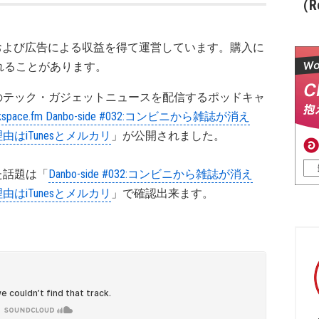
（Re
および広告による収益を得て運営しています。購入に
れることがあります。
のテック・ガジェットニュースを配信するポッドキャ
ckspace.fm Danbo-side #032:コンビニから雑誌が消え
由はiTunesとメルカリ
」が公開されました。
た話題は「
Danbo-side #032:コンビニから雑誌が消え
由はiTunesとメルカリ
」で確認出来ます。