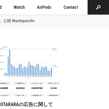
d
Watch
AirPods
Contact
開 #backspacefm
cOTAKARAの広告に関して