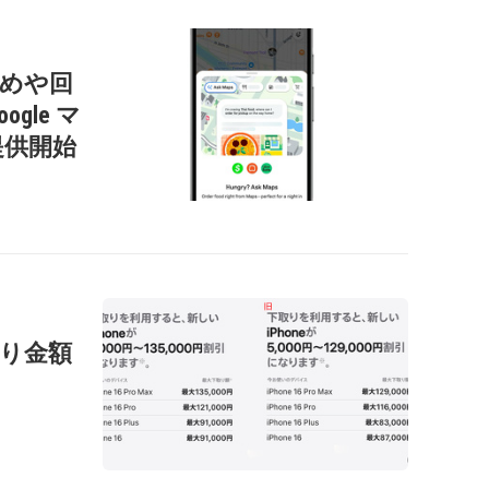
すすめや回
gle マ
提供開始
の下取り金額